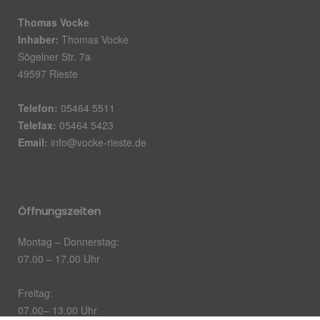
Thomas Vocke
Inhaber:
Thomas Vocke
Sögelner Str. 7a
49597 Rieste
Telefon:
05464 5511
Telefax:
05464 5423
Email:
info@vocke-rieste.de
Öffnungszeiten
Montag – Donnerstag:
07.00 – 17.00 Uhr
Freitag:
07.00– 13.00 Uhr