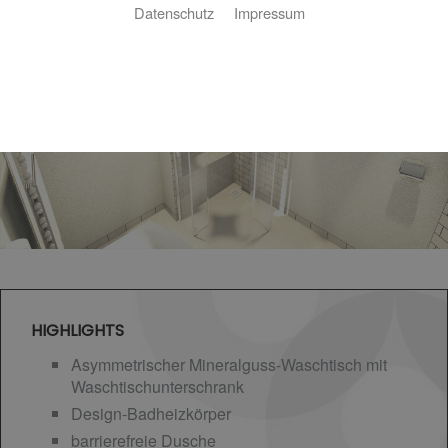
Datenschutz
Impressum
HIGHLIGHTS
Asymmetrischer Mineralguss-Waschtisch mit
Waschtischunterschrank
Design-Badheizkörper
barrierefreie Dusche