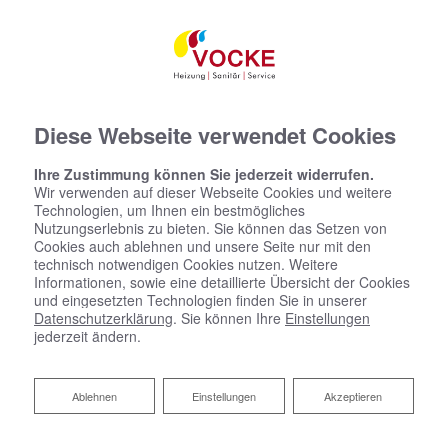
Diese Webseite verwendet Cookies
Ihre Zustimmung können Sie jederzeit widerrufen.
Wir verwenden auf dieser Webseite Cookies und weitere
Technologien, um Ihnen ein bestmögliches
Nutzungserlebnis zu bieten. Sie können das Setzen von
Cookies auch ablehnen und unsere Seite nur mit den
technisch notwendigen Cookies nutzen. Weitere
Informationen, sowie eine detaillierte Übersicht der Cookies
und eingesetzten Technologien finden Sie in unserer
Datenschutzerklärung
. Sie können Ihre
Einstellungen
jederzeit ändern.
Startseite
»
Bad
»
Badinspiration & Musterbäder
»
Premium-Bad 4,6 ㎡
Ablehnen
Premium
Ablehnen
Einstellungen
Akzeptieren
-Bad 4,6 ㎡